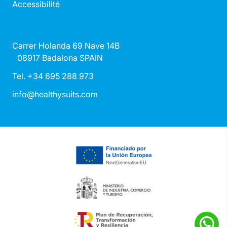
Accessibilité
Carrer Holanda 69 Nave 14B
08917 Badalona SPAIN
Tel. +34 695 288 973
info@healthysuits.com