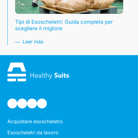
Tipi di Esoscheletri: Guida completa per
scegliere il migliore
Leer más
Acquistare esoscheletro
Esoscheletri da lavoro