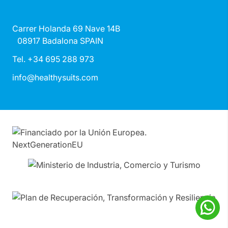
Carrer Holanda 69 Nave 14B
08917 Badalona SPAIN
Tel. +34 695 288 973
info@healthysuits.com