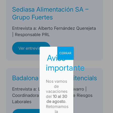
Sediasa Alimentación SA –
Grupo Fuertes
Entrevista a: Alberto Fernández Querejeta
| Responsable PRL
Ver entrevista
CERRAR
Aviso
importante
Badalona Serveis Assitencials
Nos vamos
de
Entrevista a: Lola Espigares Navarro |
vacaciones
Coordinadora de Prevención de Riesgos
del
10 al 30
de agosto
.
Laborales
Retomamos
la