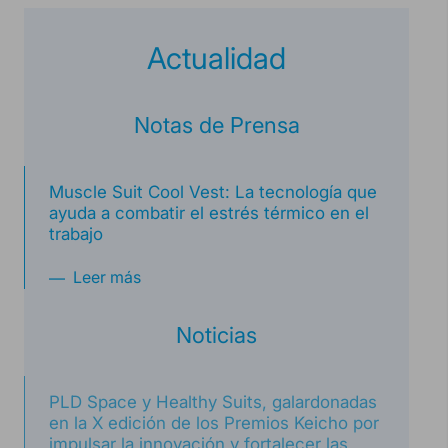
alcance de todas las personas,
una buena salud física del usuario
incrementará nuestras capacidades en
profesionales y empresas. Los precios
durante el trabajo.
el trabajo. Su verdadera función es
Actualidad
de nuestros dispositivos parten de 890
disminuir nuestro esfuerzo físico en la
€ hasta un máximo de 1.725 €,
realización de nuestras tareas
constituyéndose como los
cotidianas. Nuestra máxima es; todo lo
Notas de Prensa
exoesqueletos más funcionales y
que no puedes realizar sin
vendidos del mundo, con más de
exoesqueleto no lo debes realizar
30.000 unidades implantadas.
Muscle Suit Cool Vest: La tecnología que
usando un exoesqueleto.
ayuda a combatir el estrés térmico en el
trabajo
Leer más
Noticias
PLD Space y Healthy Suits, galardonadas
en la X edición de los Premios Keicho por
impulsar la innovación y fortalecer las