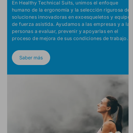
En Healthy Technical Suits, unimos el enfoque
humano de la ergonomía y la selección rigurosa de
soluciones innovadoras en exoesqueletos y equipo
de fuerza asistida. Ayudamos a las empresas y a las
personas a evaluar, prevenir y apoyarlas en el
proceso de mejora de sus condiciones de trabajo.
Saber más