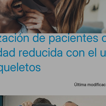
zación de pacientes 
dad reducida con el 
queletos
Última modificac