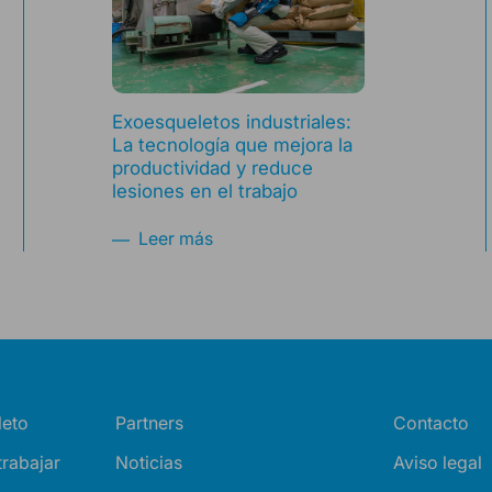
Exoesqueletos industriales:
La tecnología que mejora la
productividad y reduce
lesiones en el trabajo
Leer más
eto
Partners
Contacto
trabajar
Noticias
Aviso legal