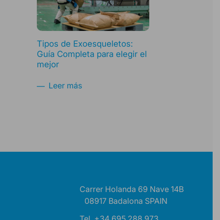
Tipos de Exoesqueletos:
Guía Completa para elegir el
mejor
Leer más
Carrer Holanda 69 Nave 14B
08917 Badalona SPAIN
Tel. +34 695 288 973