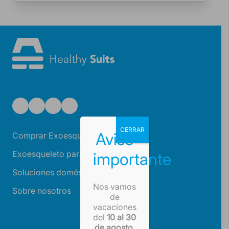
CERRAR
Aviso
Comprar Exoesqueleto
Exoesqueleto para trabajar
importante
Soluciones domésticas
Nos vamos
Sobre nosotros
de
vacaciones
del
10 al 30
de agosto
.