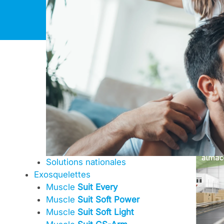
Skip
to
content
Salon
19 / 10 / 2022
Solutions nationales
Exosquelettes
Muscle
Suit Every
Muscle
Suit Soft Power
Muscle
Suit Soft Light