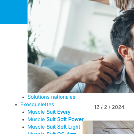
Skip
to
content
Foran
exosqu
Suit d
Solutions nationales
Exosquelettes
12 / 2 / 2024
Muscle
Suit Every
Muscle
Suit Soft Power
Muscle
Suit Soft Light