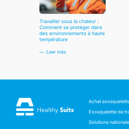
Travailler sous la chaleur :
Comment se protéger dans
des environnements à haute
température
Leer más
Achat exosquelett
Exosquelette de tr
Solutions national