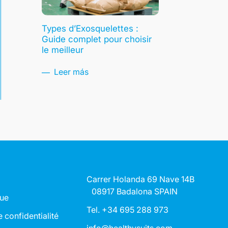
Types d’Exosquelettes :
Guide complet pour choisir
le meilleur
Leer más
Carrer Holanda 69 Nave 14B
08917 Badalona SPAIN
que
Tel. +34 695 288 973
e confidentialité