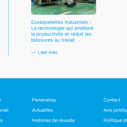
Exosquelettes industriels :
La technologie qui améliore
la productivité et réduit les
blessures au travail
Leer más
e
Partenaires
Contact
avail
Actualités
Avis juridi
es
Histoires de réussite
Politique d