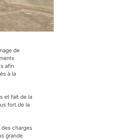
image de
ements
s afin
és à la
 et fait de la
us fort de la
t des charges
us grande