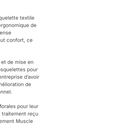
uelette textile
 ergonomique de
mense
out confort, ce
 et de mise en
osquelettes pour
entreprise d’avoir
mélioration de
onnel.
orales pour leur
e traitement reçu
ipement Muscle