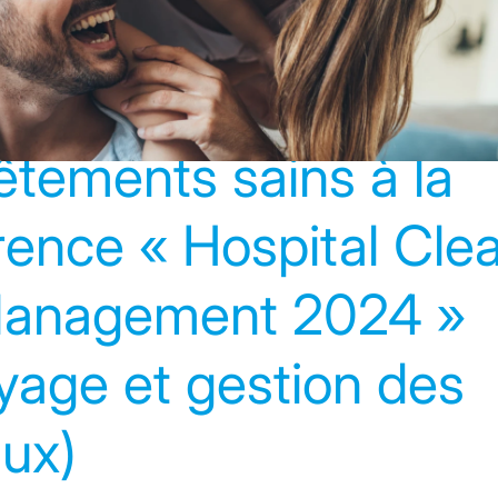
êtements sains à la
rence « Hospital Cle
anagement 2024 »
yage et gestion des
aux)