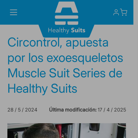
Skip
to
content
Circontrol, apuesta
por los exoesqueletos
Muscle Suit Series de
Healthy Suits
28 / 5 / 2024
Última modificación:
17 / 4 / 2025